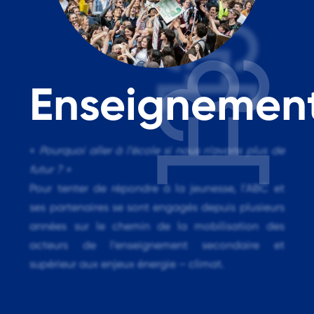
Enseignemen
«
Pourquoi aller à l’école si nous n’avons plus de
futur ? »
Pour tenter de répondre à la jeunesse, l’ABC et
ses partenaires se sont engagés depuis plusieurs
années sur le chemin de la mobilisation des
acteurs de l’enseignement secondaire et
supérieur aux enjeux énergie – climat.