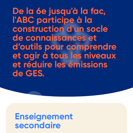
De la 6e jusqu'à la fac,
l'ABC participe à la
construction d'un socle
de connaissances et
d’outils pour comprendre
et agir à tous les niveaux
et réduire les émissions
de GES.
Enseignement
secondaire