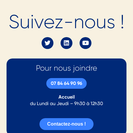
Prêt.e à nous
Suivez-nous !
rejoindre en tant
qu'
adhérent.e
en
2026 ?
Pour nous joindre
(re)Découvrez nos offres
07 84 64 90 96
Accueil
du Lundi au Jeudi – 9h30 à 12h30
Contactez-nous !