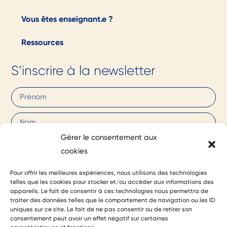
Vous êtes enseignant.e ?
Ressources
S’inscrire à la newsletter
Gérer le consentement aux
cookies
Votre adresse de messagerie est uniquement utilisée pour vous envoyer
Pour offrir les meilleures expériences, nous utilisons des technologies
telles que les cookies pour stocker et/ou accéder aux informations des
la lettre d'information de l'Association pour la transition Bas Carbone.
appareils. Le fait de consentir à ces technologies nous permettra de
Vous pouvez à tout moment utiliser le lien de désabonnement intégré à
traiter des données telles que le comportement de navigation ou les ID
uniques sur ce site. Le fait de ne pas consentir ou de retirer son
la newsletter.
consentement peut avoir un effet négatif sur certaines