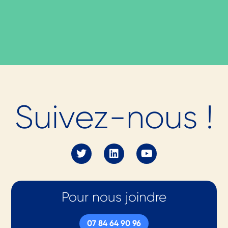
Prêt.e à nous
Suivez-nous !
rejoindre en tant
qu'
adhérent.e
en
2026 ?
Pour nous joindre
(re)Découvrez nos offres
07 84 64 90 96