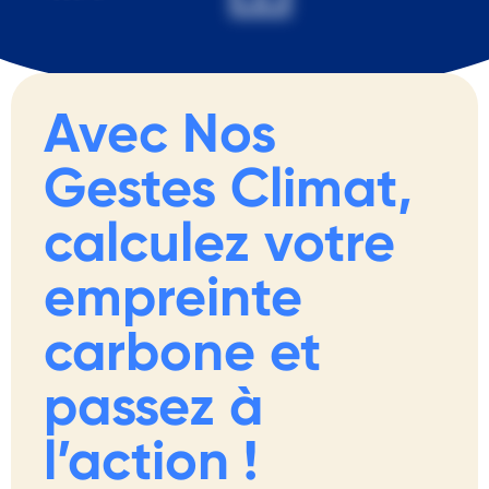
Avec Nos
Gestes Climat,
calculez votre
empreinte
carbone et
passez à
l’action !