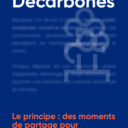
Décarbonés
secteur public,
Rejoignez l’un de nos 3 collèges (
entreprises, conseil et recherche
) et
intégrez une
communauté dynamique de professionnels
partageant les mêmes engagements pour le
climat.
Chaque déjeuner est une opportunité unique
d’apprendre, d’échanger et d’agir ensemble pour
façonner une transition bas carbone ambitieuse
et concrète.
Le principe : des moments
de partage pour