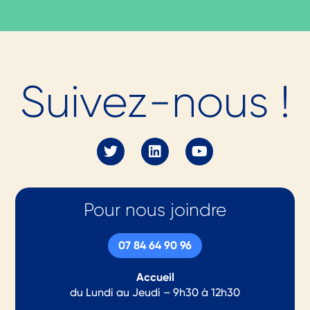
Prêt.e à nous
Suivez-nous !
rejoindre en tant
qu'
adhérent.e
en
2026 ?
Pour nous joindre
(re)Découvrez nos offres
07 84 64 90 96
Accueil
du Lundi au Jeudi – 9h30 à 12h30