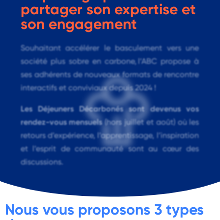
partager son expertise et
son engagement
Souhaitant
accélérer le basculement vers une
société plus sobre en carbone,
l’ABC
propose à
ses adhérents de nouveaux formats de rencontre
interactifs et conviviaux depuis
2024 !
Les
Déjeuners Décarbonés
sont devenus vos
rendez-vous
mensuels
(hors juillet et août) où
les
retours d’expérience,
l’apprentissage, l’inspiration
et l
’esprit de communauté
sont au cœur des
discussions.
Nous vous proposons 3 types