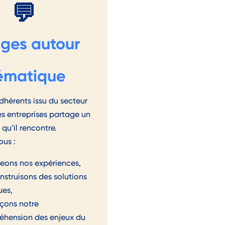
💬
ges autour
ématique
dhérents issu du secteur
es entreprises partage un
 qu’il rencontre.
ous :
eons nos expériences,
struisons des solutions
ues,
çons notre
hension des enjeux du