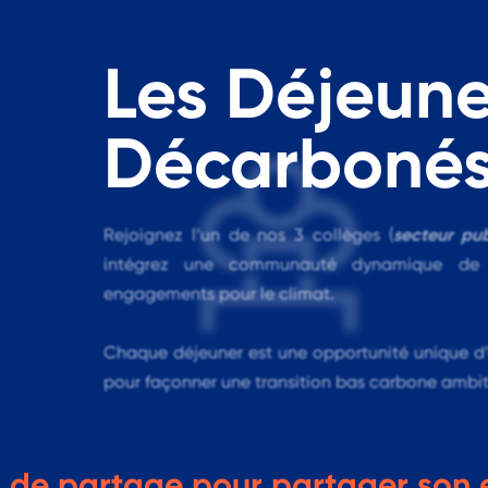
Les Déjeune
Décarboné
secteur pub
Rejoignez l’un de nos 3 collèges (
intégrez une communauté dynamique de p
engagements pour le climat.
Chaque déjeuner est une opportunité unique d’
pour façonner une transition bas carbone ambit
 de partage pour partager son e