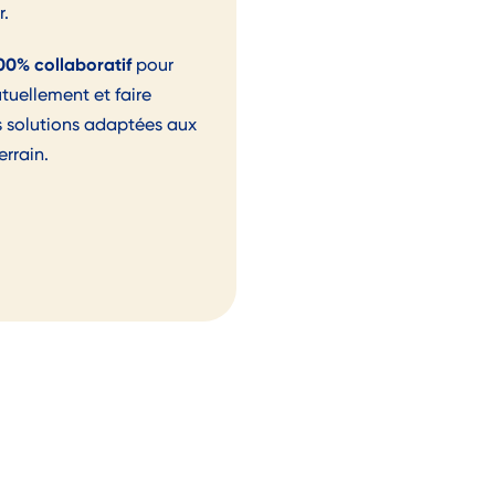
r.
00% collaboratif
pour
utuellement et faire
 solutions adaptées aux
errain.