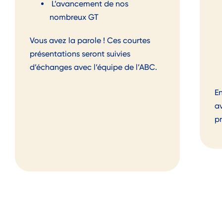
L
’avancement de
no
s
nombreux GT
Vous avez la parole ! Ces courtes
présentations s
er
ont suivies
d’échanges avec l’équipe de l’ABC
.
En
a
p