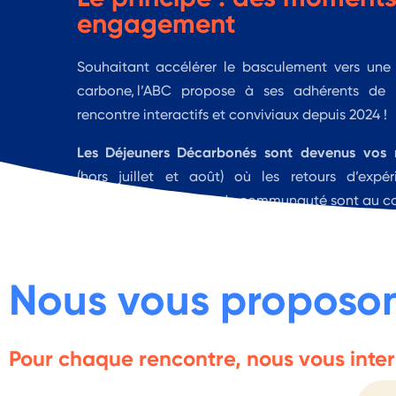
engagement
Souhaitant
accélérer le basculement vers une
carbone,
l’ABC
propose à ses adhérents de 
rencontre interactifs et conviviaux depuis
2024 !
Nous vous proposons
Pour chaque rencontre, nous vous inter