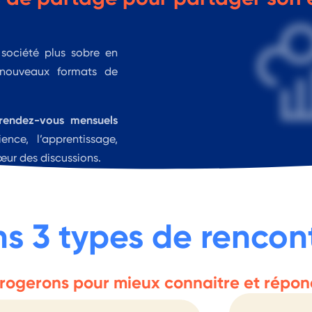
Les
Déjeuners Décarbonés
 société plus sobre en
nouveaux formats de
(hors juillet et août) où
l
l’inspiration et l
’esprit de co
 3 types de rencont
rogerons pour mieux connaitre et répond