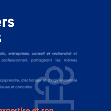
rs
s
lic, entreprises, conseil et recherche
) et
rofessionnels partageant les mêmes
apprendre, d’échanger et d’agir ensemble
ieuse et concrète.
xpertise et son