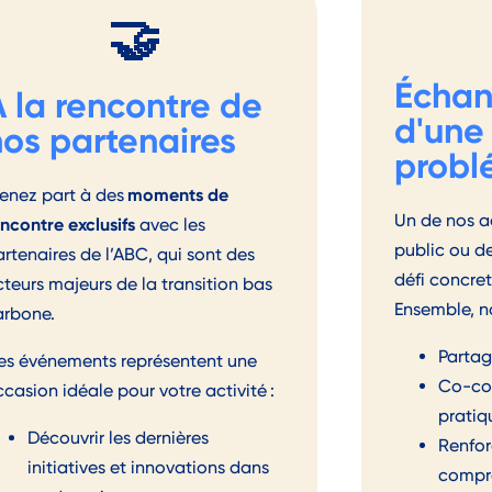
🤝
Échan
A la rencontre de
d'une
nos partenaires
probl
moments de
renez part à des
Un de nos a
ncontre exclusifs
avec les
public ou d
rtenaires de l’ABC, qui sont des
défi concret
teurs majeurs de la transition bas
Ensemble, n
arbone.
Partag
es événements
représentent une
Co-con
ccasion idéale pour
votr
e activité :
pratiq
Découvrir les dernières
Renfor
initiatives et innovations dans
compré