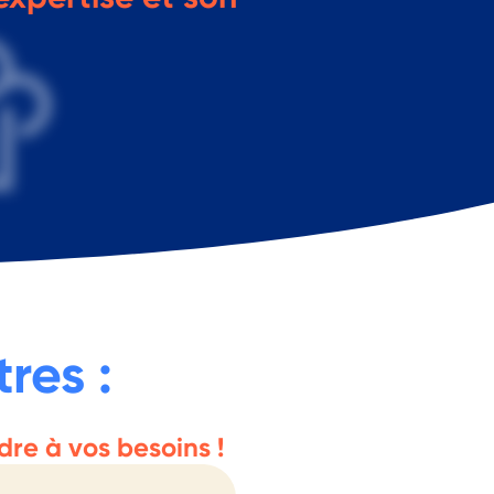
sont devenus vos rendez-vous
mensuels
es retours d’expérience,
l’apprentissage,
mmunauté
sont au cœur des discussions.
res :
re à vos besoins !