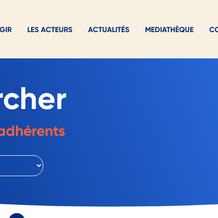
GIR
LES ACTEURS
ACTUALITÉS
MEDIATHÈQUE
C
rcher
adhérents