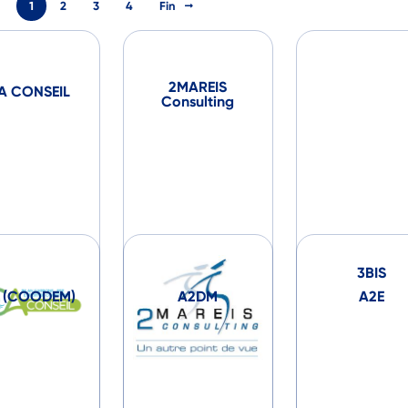
1
2
3
4
Fin
2MAREIS
A CONSEIL
Consulting
3BIS
 (COODEM)
A2DM
A2E