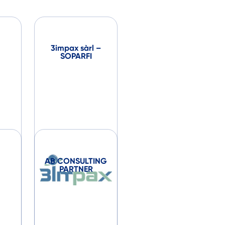
3impax sàrl –
SOPARFI
AB CONSULTING
PARTNER