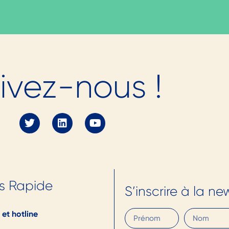
ous rejoindre en
ivez-nous !
érent.e
en 2026 ?
Découvrez nos offres
s Rapide
S’inscrire à la ne
et hotline