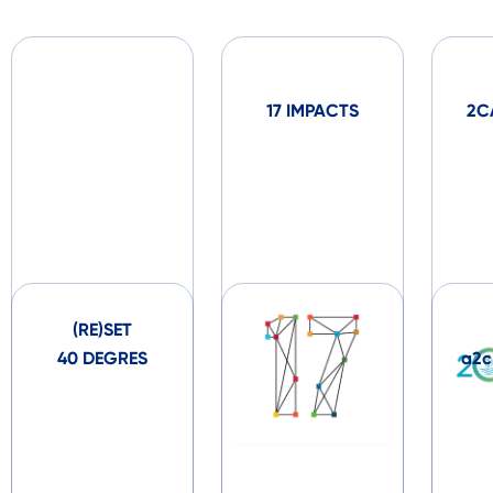
17 IMPACTS
2C
(RE)SET
40 DEGRES
a2c