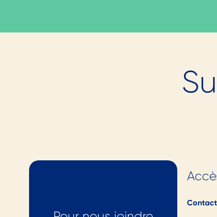
Prêt.e à n
Su
tant qu'
adh
(re)
Accè
Contact 
Pour nous joindre