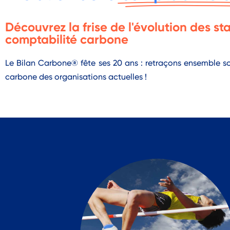
Découvrez la frise de l'évolution des s
comptabilité carbone
Le Bilan Carbone® fête ses 20 ans : retraçons ensemble so
carbone des organisations actuelles !