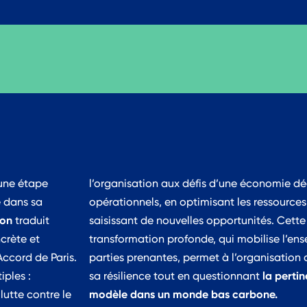
une étape
l’organisation aux défis d’une économie dé
e dans sa
opérationnels, en optimisant les ressources
ion
traduit
saisissant de nouvelles opportunités. Cette
crète et
emble des
Accord de Paris.
on de renforcer
la perti
ples :
sa résilience tout en questionnant
modèle dans un monde bas carbone.
lutte contre le