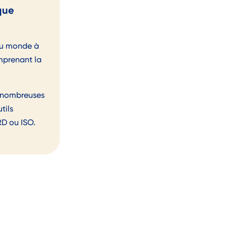
que
au monde à
prenant la
e nombreuses
tils
RD ou ISO.