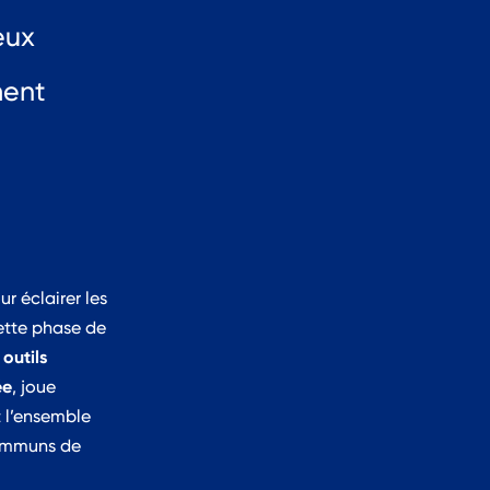
eux
ment
ur éclairer les
Cette phase de
 outils
ée
, joue
 l’ensemble
communs de