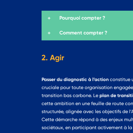
Pourquoi compter ?
Comment compter ?
2. Agir
Passer du diagnostic à l’action
constitue 
cruciale pour toute organisation engagé
plan de transit
transition bas carbone. Le
cette ambition en une feuille de route con
transformation profonde, qui mobilise l’ens
structurée, alignée avec les objectifs de l’
parties prenantes, permet à l’organisati
Cette démarche répond à des enjeux multi
sociétaux, en participant activement à la 