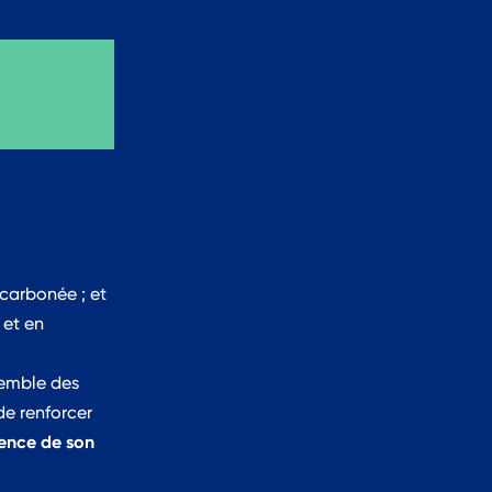
carbonée ; et
 et en
nence de son