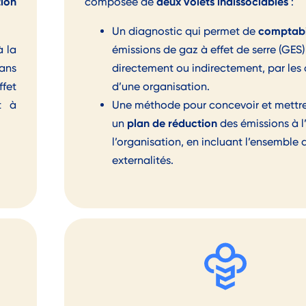
tion
deux volets indissociables
composée de
:
comptabi
Un diagnostic qui permet de
à la
émissions de gaz à effet de serre (GES)
dans
directement ou indirectement, par les 
ffet
d’une organisation.
t à
Une méthode pour concevoir et mettre
plan de réduction
un
des émissions à l
l’organisation, en incluant l’ensemble 
externalités.