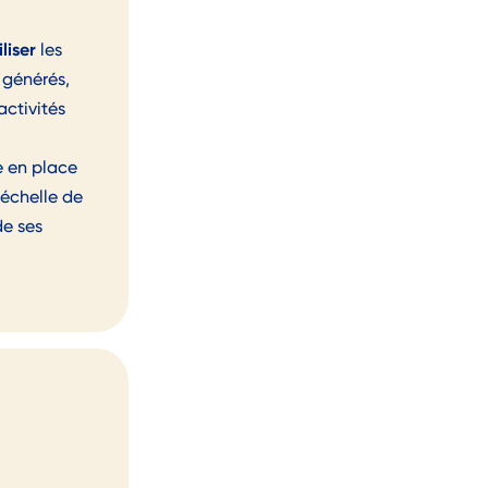
liser
les
 générés,
activités
 en place
’échelle de
de ses