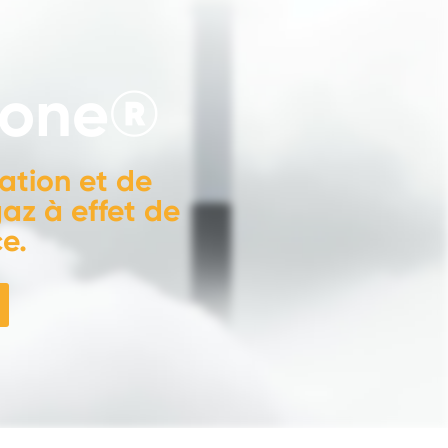
bone®
ation et de
az à effet de
ce.